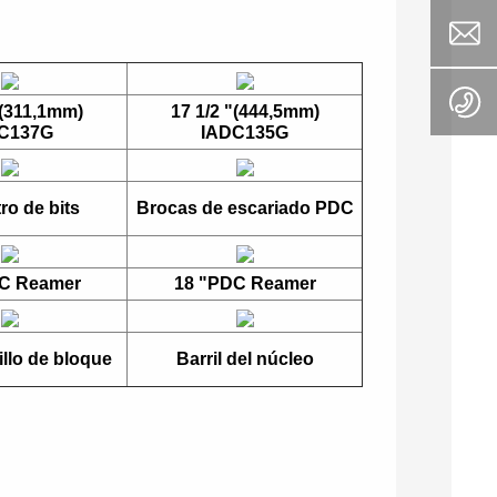
"(311,1mm)
17 1/2 "(444,5mm)
C137G
IADC135G
ro de bits
Brocas de escariado PDC
C Reamer
18 "PDC Reamer
illo de bloque
Barril del núcleo