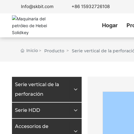
Info@skbit.com
Inicio
+86 15932726108
Producto
Serie vertical de la perforaci
Hogar
Pr
Inicio
Producto
Serie vertical de la perforaci
Serie vertical de la
perforación
Serie HDD
Accesorios de