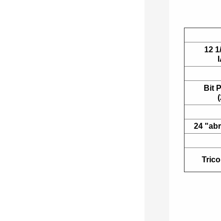
12 1
Bit 
24 "abr
Trico