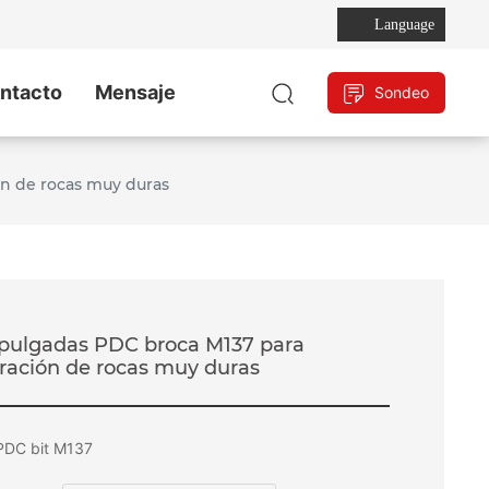
ón de rocas muy duras
Language
ntacto
Mensaje
Sondeo
ón de rocas muy duras
2 pulgadas PDC broca M137 para
ración de rocas muy duras
"PDC bit M137