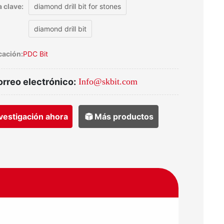
 clave:
diamond drill bit for stones
diamond drill bit
cación:
PDC Bit
rreo electrónico:
Info@skbit.com
vestigación ahora
Más productos