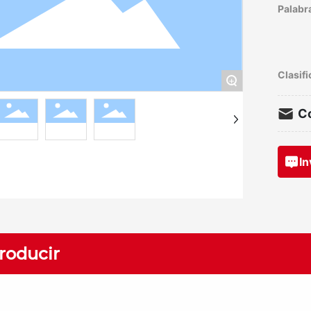
Palabra
Clasifi
+
Co
In
troducir