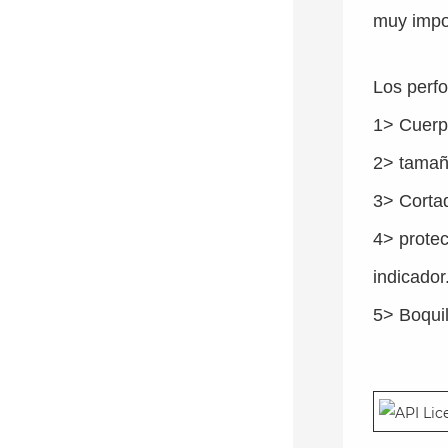
muy impo
Los perf
1> Cuerpo
2> tamaño
3> Cortad
4> protec
indicador
5> Boquil