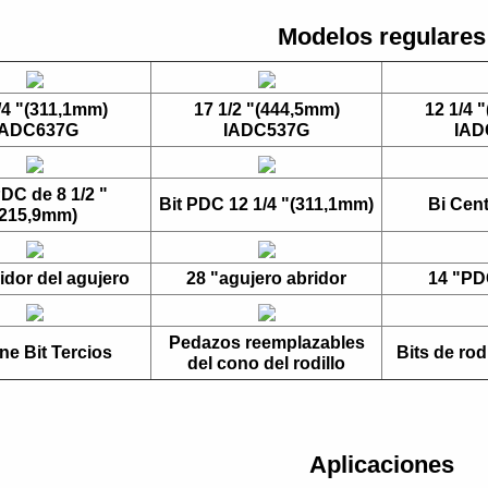
Modelos regulares
/4 "(311,1mm)
17 1/2 "(444,5mm)
12 1/4 
IADC637G
IADC537G
IAD
PDC de 8 1/2 "
Bit PDC 12 1/4 "(311,1mm)
Bi Cent
(215,9mm)
idor del agujero
28 "agujero abridor
14 "PD
Pedazos reemplazables
ne Bit Tercios
Bits de rod
del cono del rodillo
Aplicaciones