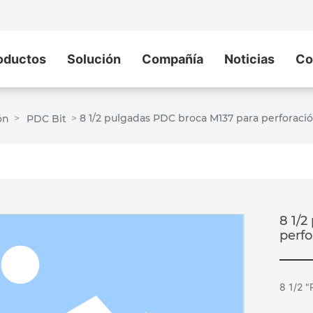
8 1/2 pulgadas PDC broca M137 para perforaci
ón
PDC Bit
oductos
Solución
Compañía
Noticias
Co
8 1/2 pulgadas PDC broca M137 para perforaci
ón
PDC Bit
8 1/
perfo
8 1/2 