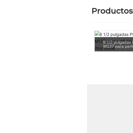
Productos
8 1/2 pulgadas
M137 para perf
rocas muy