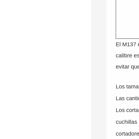
El M137 e
calibre e
evitar qu
Los tama
Las canti
Los cort
cuchillas
cortadore